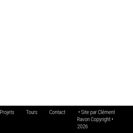
Projets
Tours
Contact
• Site par
Clément
Ravon Copyright
•
2026