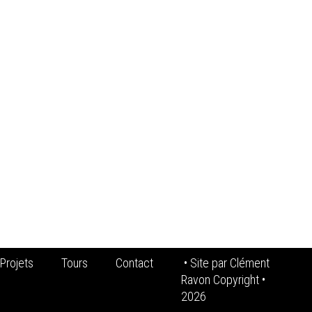
Projets
Tours
Contact
• Site par
Clément
Ravon Copyright
•
2026