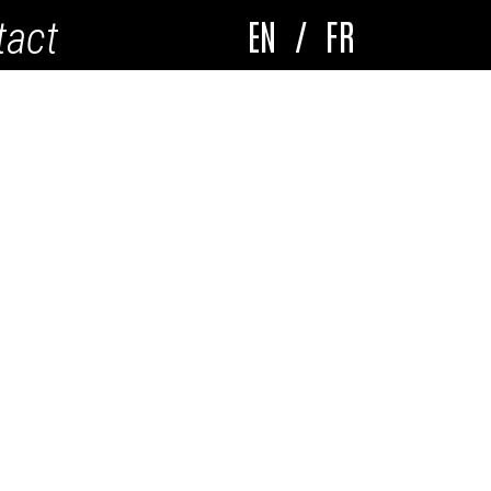
EN
/
FR
tact