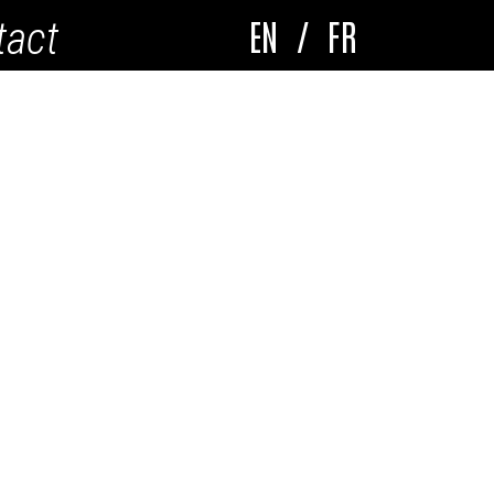
EN
/
FR
tact