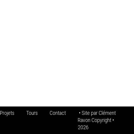
Projets
Tours
Contact
• Site par
Clément
Ravon Copyright
•
2026