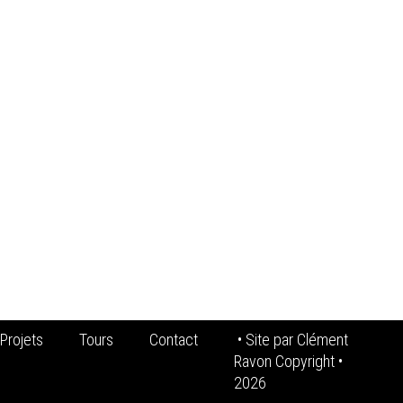
Projets
Tours
Contact
• Site par
Clément
Ravon Copyright
•
2026