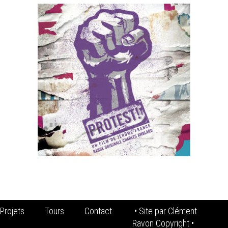
Projets
Tours
Contact
• Site par
Clément
Ravon Copyright
•