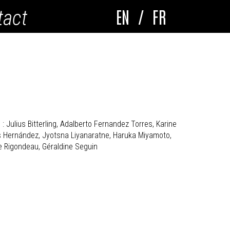
EN
/
FR
tact
 : Julius Bitterling, Adalberto Fernandez Torres, Karine
és Hernández, Jyotsna Liyanaratne, Haruka Miyamoto,
e Rigondeau, Géraldine Seguin