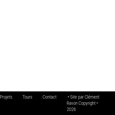
Projets
Tours
Contact
• Site par
Clément
Ravon Copyright
•
2026