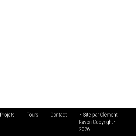
Projets
Tours
Contact
• Site par
Clément
Ravon Copyright
•
2026