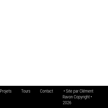
Projets
Tours
Contact
• Site par
Clément
Ravon Copyright
•
2026