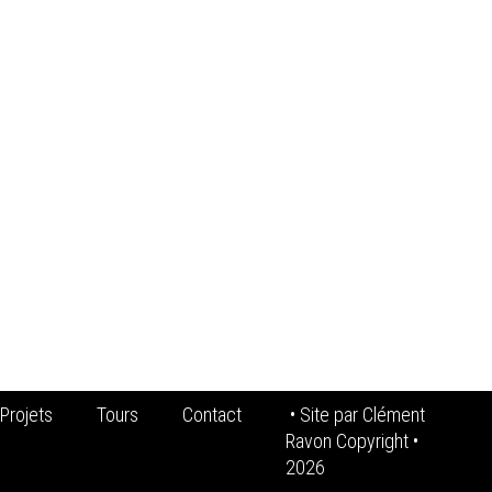
Projets
Tours
Contact
• Site par
Clément
Ravon Copyright
•
2026