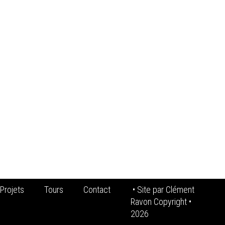
Projets
Tours
Contact
• Site par
Clément
Ravon Copyright
•
2026