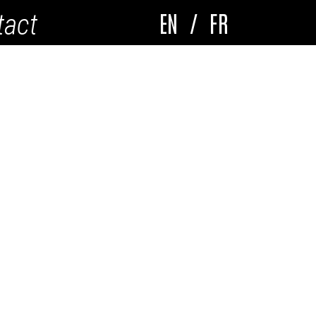
EN
/
FR
tact