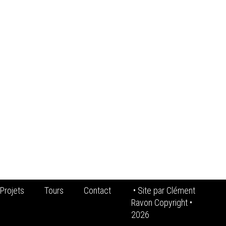
Projets
Tours
Contact
• Site par
Clément
Ravon Copyright
•
2026