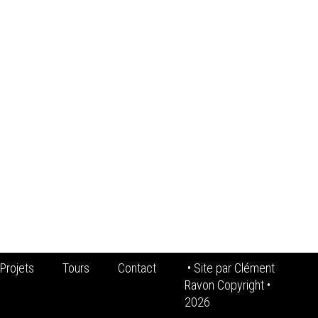
Projets
Tours
Contact
• Site par
Clément
Ravon Copyright
•
2026