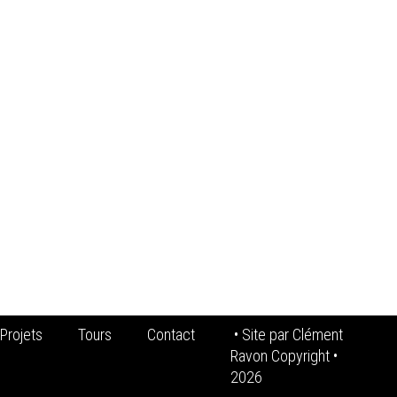
Projets
Tours
Contact
• Site par
Clément
Ravon Copyright
•
2026