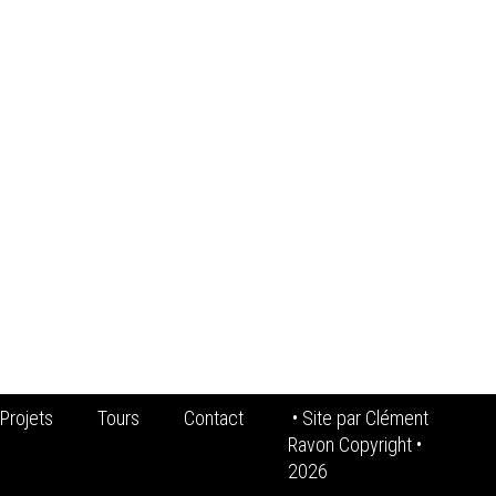
Projets
Tours
Contact
• Site par
Clément
Ravon Copyright
•
2026