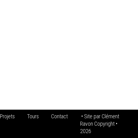
Projets
Tours
Contact
• Site par
Clément
Ravon Copyright
•
2026