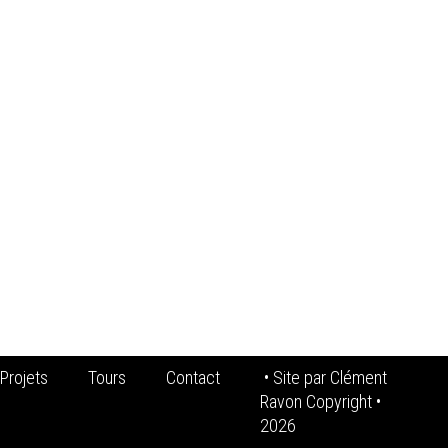
Projets
Tours
Contact
• Site par
Clément
Ravon Copyright
•
2026