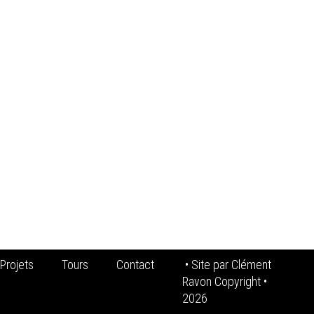
Projets
Tours
Contact
• Site par
Clément
Ravon Copyright
•
2026