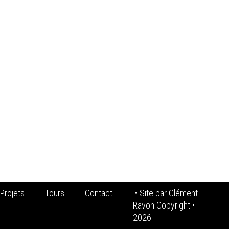
Projets
Tours
Contact
• Site par
Clément
Ravon Copyright
•
2026