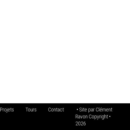
Projets
Tours
Contact
• Site par
Clément
Ravon Copyright
•
2026