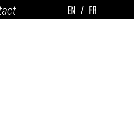
EN
/
FR
tact