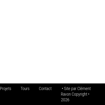
Projets
Tours
Contact
• Site par
Clément
Ravon Copyright
•
2026