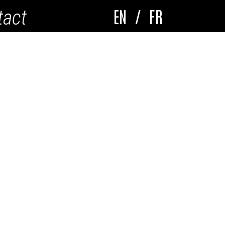
EN
/
FR
tact