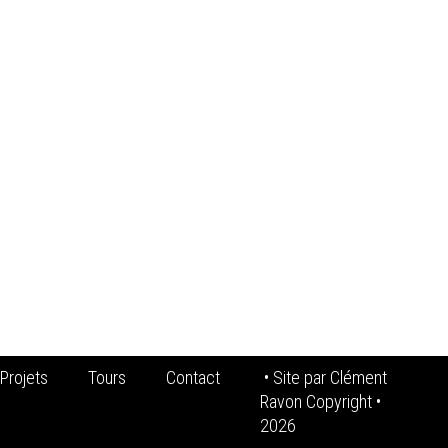
Projets
Tours
Contact
• Site par
Clément
Ravon Copyright
•
2026