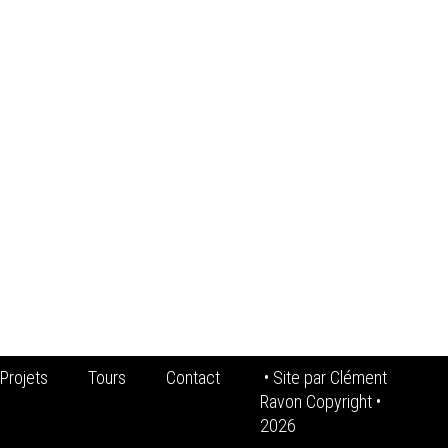
Projets
Tours
Contact
• Site par
Clément
Ravon Copyright
•
2026