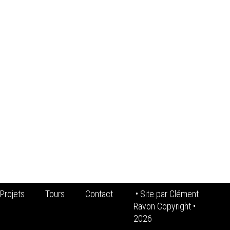
Projets
Tours
Contact
• Site par
Clément
Ravon Copyright
•
2026