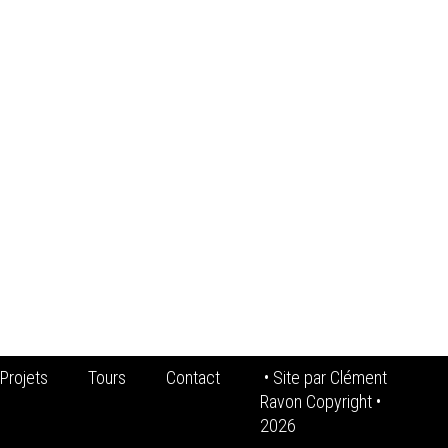
Projets
Tours
Contact
• Site par
Clément
Ravon Copyright
•
2026