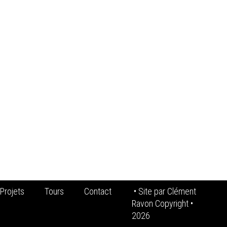
Projets
Tours
Contact
• Site par
Clément
Ravon Copyright
•
2026