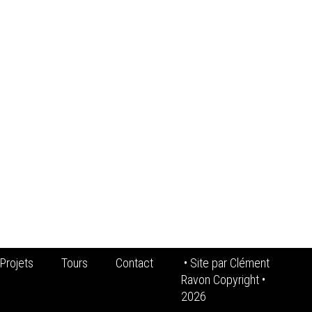
Projets
Tours
Contact
• Site par
Clément
Ravon Copyright
•
2026