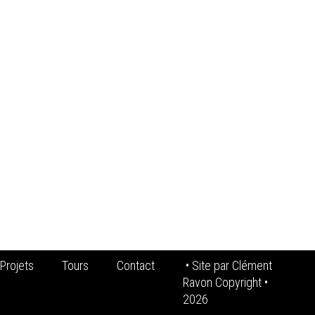
Projets
Tours
Contact
• Site par
Clément
Ravon Copyright
•
2026