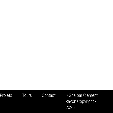
Projets
Tours
Contact
• Site par
Clément
Ravon Copyright
•
2026