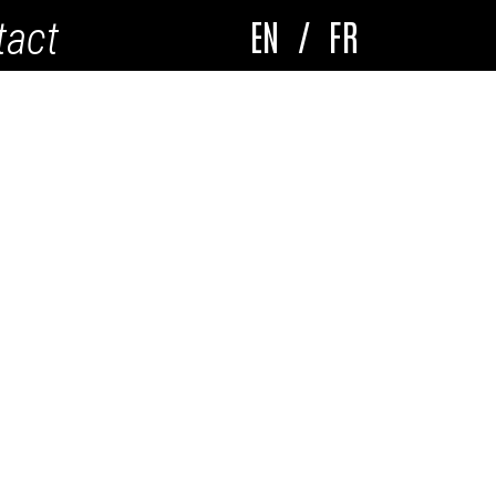
EN
/
FR
tact