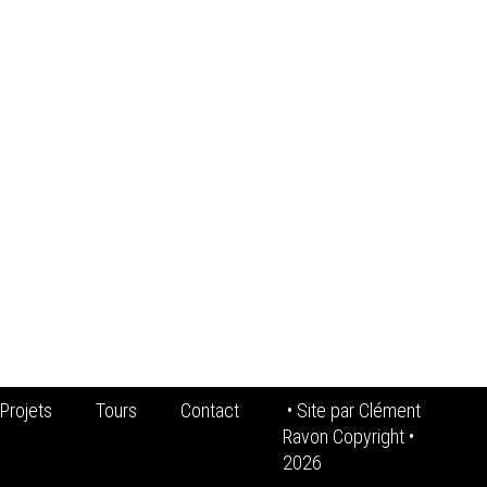
Projets
Tours
Contact
• Site par
Clément
Ravon Copyright
•
2026