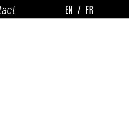
EN
/
FR
tact