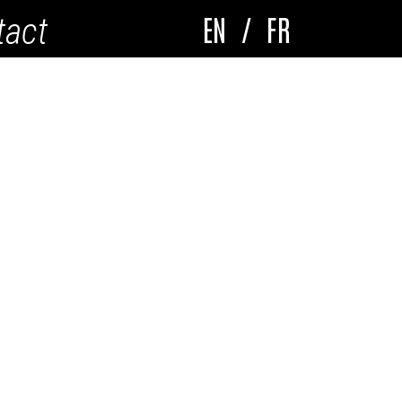
EN
/
FR
tact