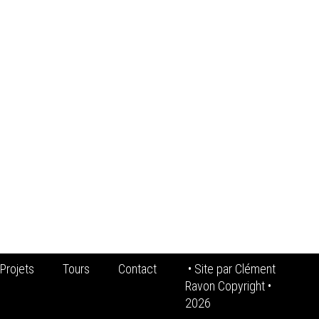
Projets
Tours
Contact
• Site par
Clément
Ravon Copyright
•
2026