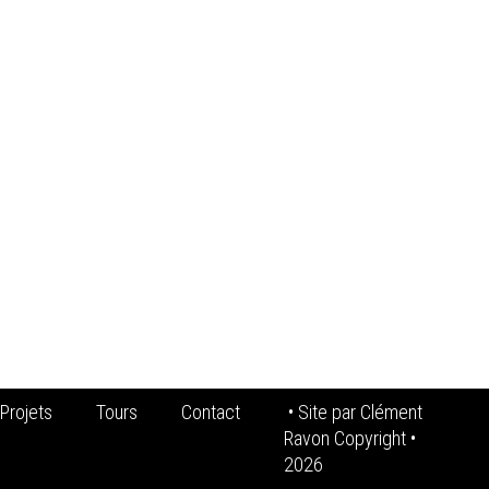
Projets
Tours
Contact
• Site par
Clément
Ravon Copyright
•
2026