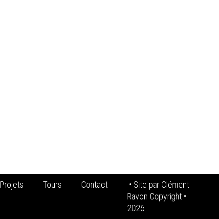
Projets
Tours
Contact
• Site par
Clément
Ravon Copyright
•
2026