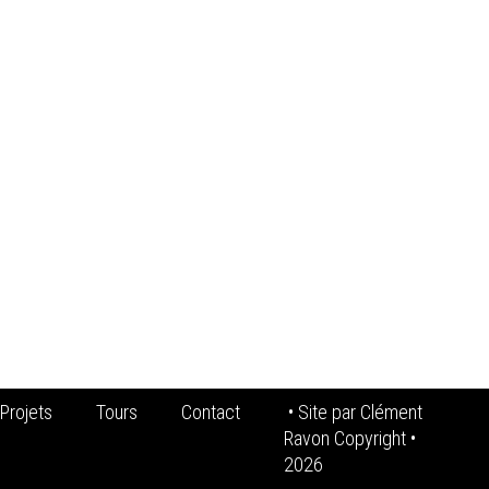
Projets
Tours
Contact
• Site par
Clément
Ravon Copyright
•
2026