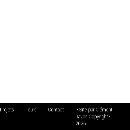
Projets
Tours
Contact
• Site par
Clément
Ravon Copyright
•
2026