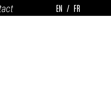
EN
/
FR
tact