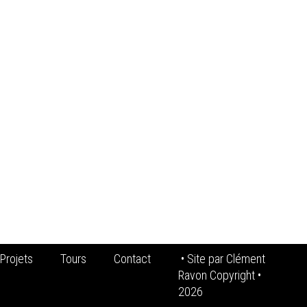
Projets
Tours
Contact
• Site par
Clément
Ravon Copyright
•
2026