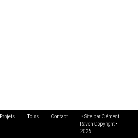
Projets
Tours
Contact
• Site par
Clément
Ravon Copyright
•
2026