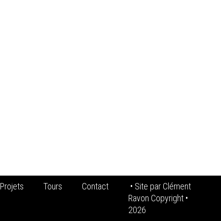
Projets
Tours
Contact
• Site par
Clément
Ravon Copyright
•
2026