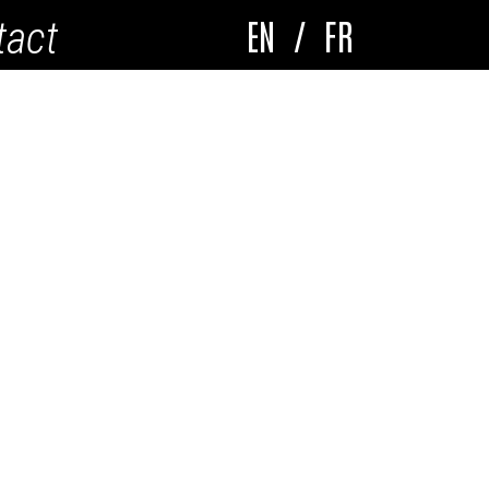
EN
/
FR
tact