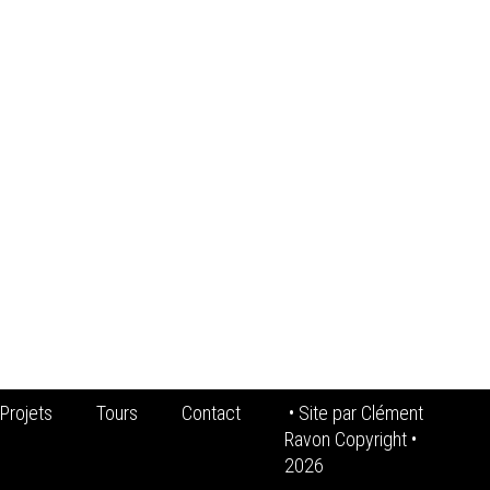
Projets
Tours
Contact
• Site par
Clément
Ravon Copyright
•
2026