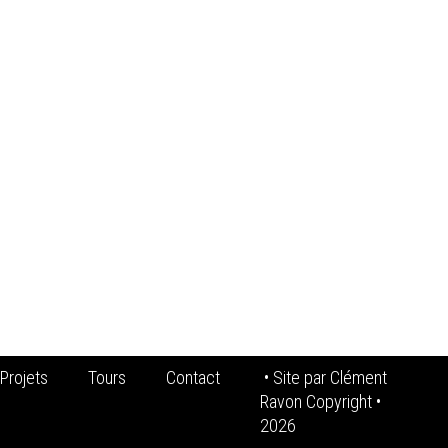
Projets
Tours
Contact
• Site par
Clément
Ravon Copyright
•
2026